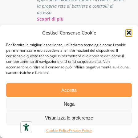
la propria rete di barriere e controlli di
accesso.
Scopri di più
Gestisci Consenso Cookie
GDPR
Per fornire le migliori esperienze, utilizziamo tecnologie come i cookie
per memorizzare e/o accedere alle informazioni del dispositivo. Il
Il GDPR definisce le responsabilità delle società
consenso a queste tecnologie ci permetterà di elaborare dati come il
in materia di privacy e protezione dei dati
comportamento di navigazione o ID unici su questo sito. Non
personali e può persino imporre sanzioni nei
acconsentire o ritirare il consenso può influire negativamente su alcune
casi in cui un’organizzazione non ne rispetti i
caratteristiche e funzioni.
requisiti. Comprenderne i requisiti a volte può
essere un compito arduo, GeDInfo può aiutarti.
Accetta
Scopri di più
Nega
Visualizza le preferenze
Gestione documentale
Cookie Policy
Privacy Policy