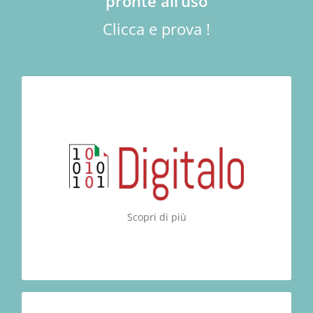
pronte all’uso
Clicca e prova !
Digitalo
digitalizzazione ed
La soluzione per la
. Digitalizza,
CLOUD
documentale in
archiviazione
archivia e ricerca i documenti aziendali in modo
sui costi di stampa, stoccaggio e
Risparmi
sicuro.
archiviazione cartacea
Scopri di più
DIGITALIZZA!