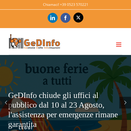
Salta
Chiamaci!
+39 0523 570221
al
contenuto
X
LinkedIn
Facebook
GeDInfo chiude gli uffici al
pubblico dal 10 al 23 Agosto,
l'assistenza per emergenze rimane
garantita
LEGGI