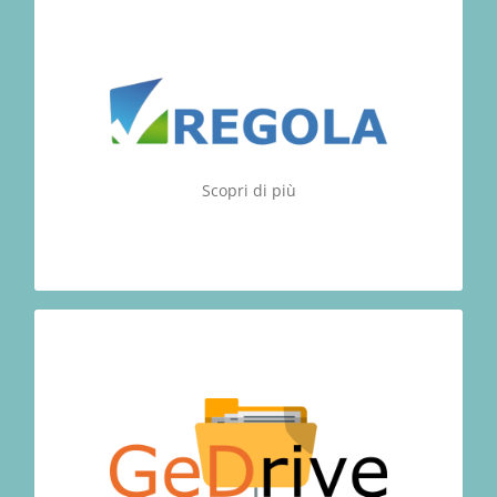
Regola
e di
controllo
, di
gestione
Uno strumento di
coordinamento del processo di revisione legale
dei conti basato sui principi di revisione ISA Italia.
computing i flussi di
CLOUD
Gestisce in modalità
lavoro: del professionista, dei collaboratori e del
cliente
Scopri di più
REVISIONA!
GEDrive
personale per
spazio disco in cloud
Il vostro
le versioni
Mantiene
dei vostri file.
archiviazione
l’
un semplice ripristino
precedenti degli stessi per
versione
in caso di errate modifiche! Anche in
per aziende.
multiutente